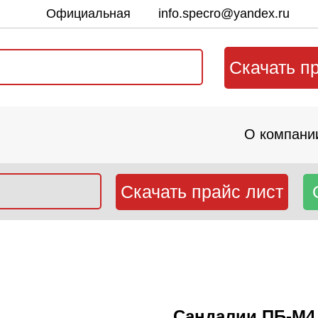
Официальная
info.specro@yandex.ru
почта:
Скачать п
О компани
Скачать прайс лист
Сандалии ПБ-М4