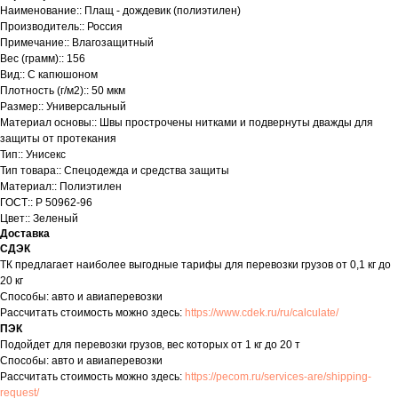
Наименование:: Плащ - дождевик (полиэтилен)
Производитель:: Россия
Примечание:: Влагозащитный
Вес (грамм):: 156
Вид:: С капюшоном
Плотность (г/м2):: 50 мкм
Размер:: Универсальный
Материал основы:: Швы прострочены нитками и подвернуты дважды для
защиты от протекания
Тип:: Унисекс
Тип товара:: Спецодежда и средства защиты
Материал:: Полиэтилен
ГОСТ:: Р 50962-96
Цвет:: Зеленый
Доставка
СДЭК
ТК предлагает наиболее выгодные тарифы для перевозки грузов от 0,1 кг до
20 кг
Способы: авто и авиаперевозки
Рассчитать стоимость можно здесь:
https://www.cdek.ru/ru/calculate/
ПЭК
Подойдет для перевозки грузов, вес которых от 1 кг до 20 т
Способы: авто и авиаперевозки
Рассчитать стоимость можно здесь:
https://pecom.ru/services-are/shipping-
request/