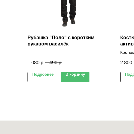
Рубашка "Поло" с коротким
Костю
рукавом василёк
актив
Костюм
отдыха
1 080
р.
1 490
р.
2 800
Подробнее
В корзину
Под