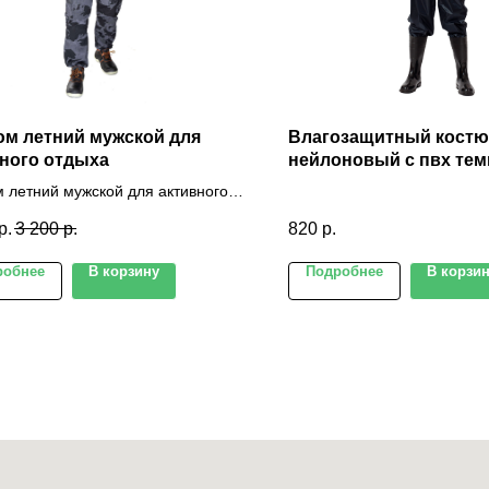
м летний мужской для
Влагозащитный кост
ного отдыха
нейлоновый с пвх тем
 летний мужской для активного
, цвет серо-черный
р.
3 200
р.
820
р.
робнее
В корзину
Подробнее
В корзи