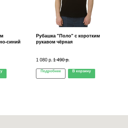
юм
Рубашка "Поло" с коротким
но-синий
рукавом чёрная
1 080
р.
1 490
р.
ну
Подробнее
В корзину