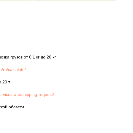
и грузов от 0,1 кг до 20 кг
u/ru/calculate/
о 20 т
ervices-are/shipping-request/
ской области