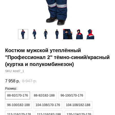
Костюм мужской утеплённый
"Профессионал 2" тёмно-синий/красный
(куртка и полукомбинезон)
SKU:
kost7_1
7 958
р.
8 947
р.
Размер:
88-92/170-176
88-92/182-188
96-100/170-176
96-100/182-188
104-108/170-176
104-108/182-188
112-116/170-176
112-116/182-188
120-124/170-176