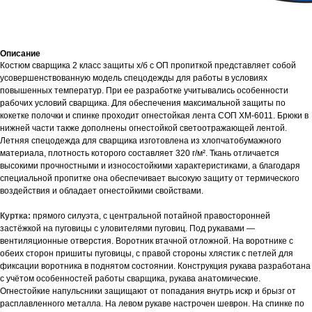
Описание
Костюм сварщика 2 класс защиты х/б с ОП пропиткой представляет собой
усовершенствованную модель спецодежды для работы в условиях
повышенных температур. При ее разработке учитывались особенности
рабочих условий сварщика. Для обеспечения максимальной защиты по
кокетке полочки и спинке проходит огнестойкая лента СОП XM-6011. Брюки в
нижней части также дополнены огнестойкой светоотражающей лентой.
Летняя спецодежда для сварщика изготовлена из хлопчатобумажного
материала, плотность которого составляет 320 г/м². Ткань отличается
высокими прочностными и износостойкими характеристиками, а благодаря
специальной пропитке она обеспечивает высокую защиту от термического
воздействия и обладает огнестойкими свойствами.
Куртка:
прямого силуэта, с центральной потайной правосторонней
застёжкой на пуговицы с уловителями пуговиц. Под рукавами —
вентиляционные отверстия. Воротник втачной отложной. На воротнике с
обеих сторон пришиты пуговицы, с правой стороны хлястик с петлей для
фиксации воротника в поднятом состоянии. Конструкция рукава разработана
с учётом особенностей работы сварщика, рукава анатомические.
Огнестойкие напульсники защищают от попадания внутрь искр и брызг от
расплавленного металла. На левом рукаве настрочен шеврон. На спинке по