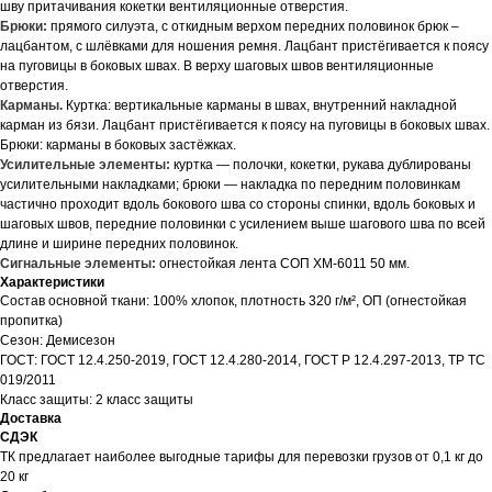
шву притачивания кокетки вентиляционные отверстия.
Брюки:
прямого силуэта, с откидным верхом передних половинок брюк –
лацбантом, с шлёвками для ношения ремня. Лацбант пристёгивается к поясу
на пуговицы в боковых швах. В верху шаговых швов вентиляционные
отверстия.
Карманы.
Куртка: вертикальные карманы в швах, внутренний накладной
карман из бязи. Лацбант пристёгивается к поясу на пуговицы в боковых швах.
Брюки: карманы в боковых застёжках.
Усилительные элементы:
куртка — полочки, кокетки, рукава дублированы
усилительными накладками; брюки — накладка по передним половинкам
частично проходит вдоль бокового шва со стороны спинки, вдоль боковых и
шаговых швов, передние половинки с усилением выше шагового шва по всей
длине и ширине передних половинок.
Сигнальные элементы:
огнестойкая лента СОП XM-6011 50 мм.
Характеристики
Состав основной ткани: 100% хлопок, плотность 320 г/м², ОП (огнестойкая
пропитка)
Сезон: Демисезон
ГОСТ: ГОСТ 12.4.250-2019, ГОСТ 12.4.280-2014, ГОСТ Р 12.4.297-2013, ТР ТС
019/2011
Класс защиты: 2 класс защиты
Доставка
СДЭК
ТК предлагает наиболее выгодные тарифы для перевозки грузов от 0,1 кг до
20 кг