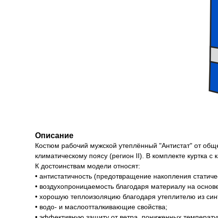
Описание
Костюм рабочий мужской утеплённый "Антистат" от общеп
климатическому поясу (регион II). В комплекте куртка 
К достоинствам модели относят:
• антистатичность (предотвращение накопления статичес
• воздухопроницаемость благодаря материалу на основе
• хорошую теплоизоляцию благодаря утеплителю из син
• водо- и маслоотталкивающие свойства;
• эффективную защиту от ветра, пониженных температур,