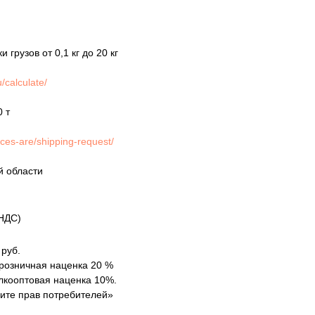
грузов от 0,1 кг до 20 кг
/calculate/
0 т
ices-are/shipping-request/
й области
НДС)
 руб.
 розничная наценка 20 %
елкооптовая наценка 10%.
щите прав потребителей»