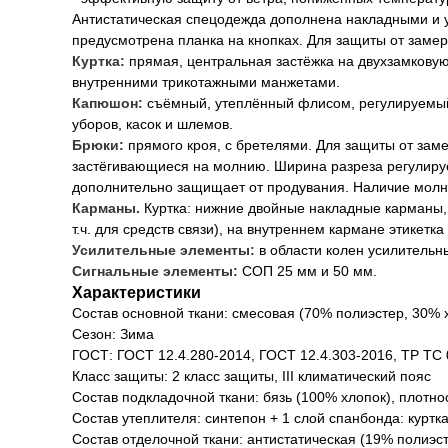
Антистатическая спецодежда дополнена накладными и у
предусмотрена планка на кнопках. Для защиты от заме
Куртка:
прямая, центральная застёжка на двухзамковую
внутренними трикотажными манжетами.
Капюшон:
съёмный, утеплённый флисом, регулируемый 
уборов, касок и шлемов.
Брюки:
прямого кроя, с бретелями. Для защиты от зам
застёгивающиеся на молнию. Ширина разреза регулирует
дополнительно защищает от продувания. Наличие молни
Карманы.
Куртка: нижние двойные накладные карманы, 
т.ч. для средств связи), на внутреннем кармане этикет
Усилительные элементы:
в области колен усилительн
Сигнальные элементы:
СОП 25 мм и 50 мм.
Характеристики
Состав основной ткани: смесовая (70% полиэстер, 30% 
Сезон: Зима
ГОСТ: ГОСТ 12.4.280-2014, ГОСТ 12.4.303-2016, ТР ТС 
Класс защиты: 2 класс защиты, III климатический пояс
Состав подкладочной ткани: бязь (100% хлопок), плотнос
Состав утеплителя: синтепон + 1 слой спанбонда: куртка 3
Состав отделочной ткани: антистатическая (19% полиэст