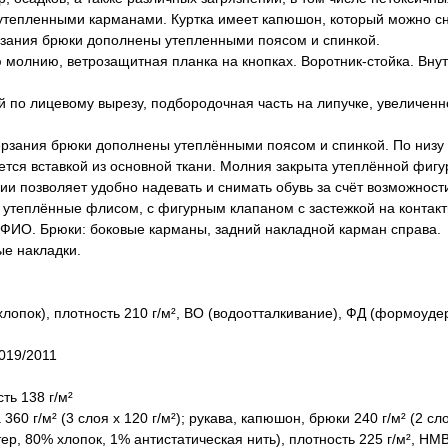
тепленными карманами. Куртка имеет капюшон, который можно сни
рзания брюки дополнены утепленными поясом и спинкой.
 молнию, ветрозащитная планка на кнопках. Воротник-стойка. Вну
по лицевому вырезу, подбородочная часть на липучке, увеличенн
ерзания брюки дополнены утеплёнными поясом и спинкой. По низу
ся вставкой из основной ткани. Молния закрыта утеплённой фигур
и позволяет удобно надевать и снимать обувь за счёт возможност
утеплённые флисом, с фигурным клапаном с застежкой на контакт
ка ФИО. Брюки: боковые карманы, задний накладной карман справа.
ые накладки.
хлопок), плотность 210 г/м², ВО (водоотталкивание), ФД (формоуд
019/2011
ть 138 г/м²
60 г/м² (3 слоя х 120 г/м²); рукава, капюшон, брюки 240 г/м² (2 сло
ер, 80% хлопок, 1% антистатическая нить), плотность 225 г/м², НМВ