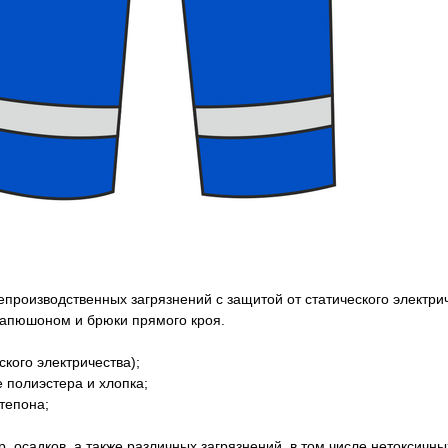
роизводственных загрязнений с защитой от статического электриче
с капюшоном и брюки прямого кроя.
кого электричества);
 полиэстера и хлопка;
тепона;
 осадков, а также различных загрязнений, в том числе нетоксичны