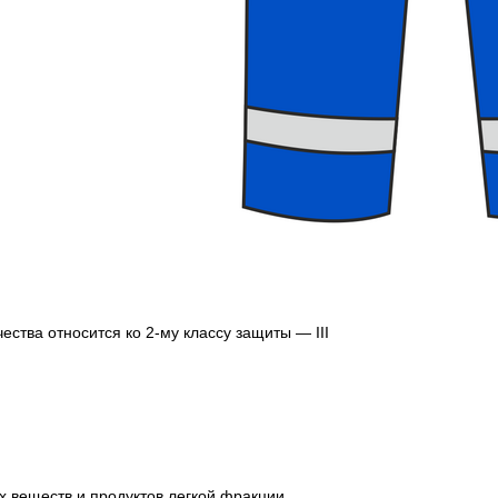
ства относится ко 2-му классу защиты — III
х веществ и продуктов легкой фракции.