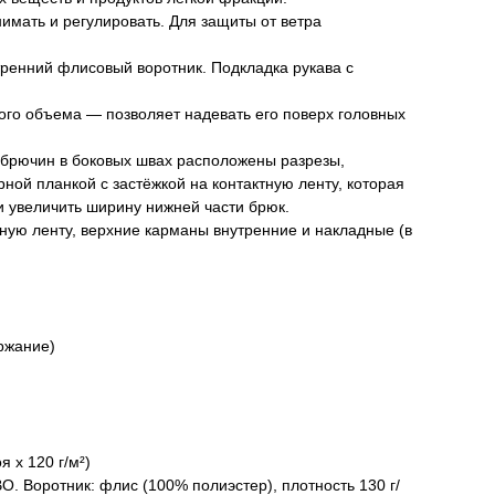
мать и регулировать. Для защиты от ветра
тренний флисовый воротник. Подкладка рукава с
ого объема — позволяет надевать его поверх головных
 брючин в боковых швах расположены разрезы,
ной планкой с застёжкой на контактную ленту, которая
и увеличить ширину нижней части брюк.
ную ленту, верхние карманы внутренние и накладные (в
ержание)
я х 120 г/м²)
О. Воротник: флис (100% полиэстер), плотность 130 г/