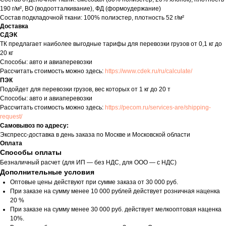
190 г/м², ВО (водоотталкивание), ФД (формоудержание)
Состав подкладочной ткани: 100% полиэстер, плотность 52 г/м²
Доставка
СДЭК
ТК предлагает наиболее выгодные тарифы для перевозки грузов от 0,1 кг до
20 кг
Способы: авто и авиаперевозки
Рассчитать стоимость можно здесь:
https://www.cdek.ru/ru/calculate/
ПЭК
Подойдет для перевозки грузов, вес которых от 1 кг до 20 т
Способы: авто и авиаперевозки
Рассчитать стоимость можно здесь:
https://pecom.ru/services-are/shipping-
request/
Самовывоз по адресу:
Экспресс-доставка в день заказа по Москве и Московской области
Оплата
Способы оплаты
Безналичный расчет (для ИП — без НДС, для ООО — с НДС)
Дополнительные условия
Оптовые цены действуют при сумме заказа от 30 000 руб.
При заказе на сумму менее 10 000 рублей действует розничная наценка
20 %
При заказе на сумму менее 30 000 руб. действует мелкооптовая наценка
10%.