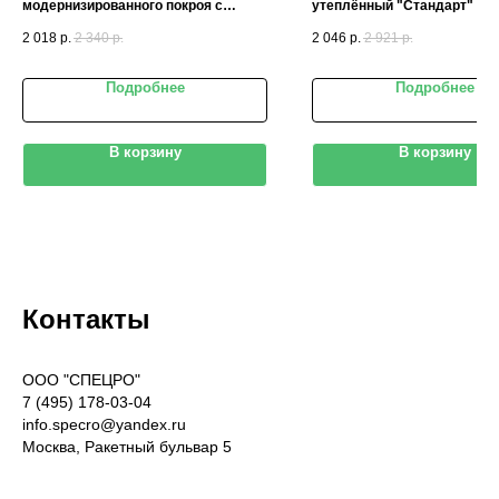
модернизированного покроя с
утеплённый "Стандарт" си
усиленными карманами
2 018
р.
2 340
р.
2 046
р.
2 921
р.
Подробнее
Подробнее
В корзину
В корзину
Контакты
OOO "СПЕЦРО"
7 (495) 178-03-04
info.specro@yandex.ru
Москва, Ракетный бульвар 5