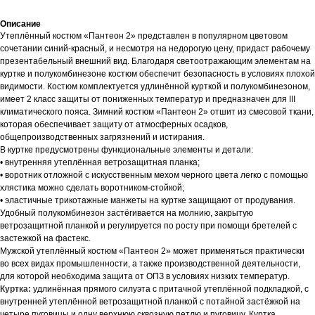
Описание
Утеплённый костюм «Пантеон 2» представлен в популярном цветовом
сочетании синий-красный, и несмотря на недорогую цену, придаст рабочему
презентабельный внешний вид. Благодаря светоотражающим элементам на
куртке и полукомбинезоне костюм обеспечит безопасность в условиях плохой
видимости. Костюм комплектуется удлинённой курткой и полукомбинезоном,
имеет 2 класс защиты от пониженных температур и предназначен для III
климатического пояса. Зимний костюм «Пантеон 2» отшит из смесовой ткани,
которая обеспечивает защиту от атмосферных осадков,
общепроизводственных загрязнений и истирания.
В куртке предусмотрены функциональные элементы и детали:
• внутренняя утеплённая ветрозащитная планка;
• воротник отложной с искусственным мехом черного цвета легко с помощью
хлястика можно сделать воротником-стойкой;
• эластичные трикотажные манжеты на куртке защищают от продувания.
Удобный полукомбинезон застёгивается на молнию, закрытую
ветрозащитной планкой и регулируется по росту при помощи бретелей с
застежкой на фастекс.
Мужской утеплённый костюм «Пантеон 2» может применяться практически
во всех видах промышленности, а также производственной деятельности,
для которой необходима защита от ОПЗ в условиях низких температур.
Куртка:
удлинённая прямого силуэта с притачной утеплённой подкладкой, с
внутренней утеплённой ветрозащитной планкой с потайной застёжкой на
четыре пуговицы и одну верхнюю сквозную петлю и пуговицу. Куртка