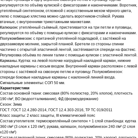
регулируется по объёму кулиской с фиксаторами и наконечниками. Воротник,
утеплённый синтепоном, отложной с искусственным мехом чёрного цвета,
легко с помощью хлястика можно сделать воротником-стойкой. Рукава
втачные, с внутренними трикотажными манжетами.
Капюшон:
утеплённый съёмный, пристегивается на три петли и пуговицы,
регулируется по объёму с помощью кулиски с фиксаторами и наконечниками.
Полукомбинезон:
с притачной утеплённой подкладкой, с застёжкой на
двухзамковую молнию, закрытой планкой. Бретели со стороны спинки
частично с открытой эластичной лентой, застёгиваются спереди на фастекс.
Регулировка объёма по линии талии с помощью кулиски с эластичной лентой.
Карманы.
Куртка: на левой полочке нагрудный накладной карман, нижние
накладные карманы с косым входом. Внутренний карман расположен с левой
стороны с застёжкой на сквозную петлю и пуговицу. Полукомбинезон:
спереди боковые накладные карманы с наклонной линией входа.
Сигнальные элементы:
СОП 50 мм.
Характеристики
Состав основной ткани: смесовая (80% полиэстер, 20% хлопок), плотность
190 г/м², ВО (водоотталкивание), ФД (формоудержание)
Сезон: Зима
ГОСТ: ГОСТ 12.4.280-2014, ГОСТ 12.4.303-2016, ТР ТС 019/2011
Класс защиты: 2 класс защиты, III климатический пояс
Состав утеплителя: термоскреплённый синтепон + 1 слой спанбонда: куртка
360 г/м² (3 слоя х 120 г/м²); рукава, капюшон, полукомбинезон 240 г/м² (2 слоя
х120 г/м²)
Состав отделочной ткани: смесовая (80% полиэстер, 20% хлопок), плотность