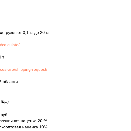
грузов от 0,1 кг до 20 кг
/calculate/
0 т
ices-are/shipping-request/
й области
НДС)
 руб.
 розничная наценка 20 %
елкооптовая наценка 10%.