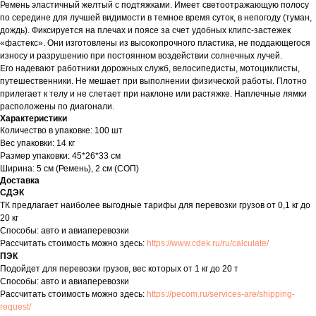
Ремень эластичный желтый с подтяжками. Имеет светоотражающую полосу
по середине для лучшей видимости в темное время суток, в непогоду (туман,
дождь). Фиксируется на плечах и поясе за счет удобных клипс-застежек
«фастекс». Они изготовлены из высокопрочного пластика, не поддающегося
износу и разрушению при постоянном воздействии солнечных лучей.
Его надевают работники дорожных служб, велосипедисты, мотоциклисты,
путешественники. Не мешает при выполнении физической работы. Плотно
прилегает к телу и не слетает при наклоне или растяжке. Наплечные лямки
расположены по диагонали.
Характеристики
Количество в упаковке: 100 шт
Вес упаковки: 14 кг
Размер упаковки: 45*26*33 см
Ширина: 5 см (Ремень), 2 см (СОП)
Доставка
СДЭК
ТК предлагает наиболее выгодные тарифы для перевозки грузов от 0,1 кг до
20 кг
Способы: авто и авиаперевозки
Рассчитать стоимость можно здесь:
https://www.cdek.ru/ru/calculate/
ПЭК
Подойдет для перевозки грузов, вес которых от 1 кг до 20 т
Способы: авто и авиаперевозки
Рассчитать стоимость можно здесь:
https://pecom.ru/services-are/shipping-
request/