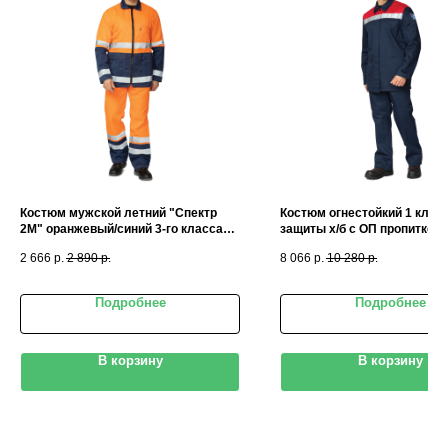
Костюм мужской летний "Спектр
Костюм огнестойкий 1 клас
2М" оранжевый/синий 3-го класса
защиты х/б с ОП пропиткой 
сигнальной защиты (куртка и
красный (куртка и брюки)
2 666
р.
2 890
р.
8 066
р.
10 280
р.
полукомбинезон)
Подробнее
Подробнее
В корзину
В корзину