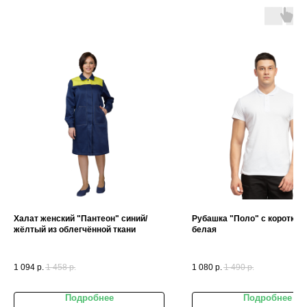
Халат женский "Пантеон" синий/
Рубашка "Поло" с коротким
жёлтый из облегчённой ткани
белая
1 094
р.
1 458
р.
1 080
р.
1 490
р.
Подробнее
Подробнее