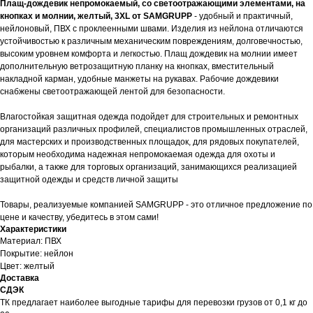
Плащ-дождевик непромокаемый, со светоотражающими элементами, на
кнопках и молнии, желтый, 3XL от SAMGRUPP
- удобный и практичный,
нейлоновый, ПВХ с проклеенными швами. Изделия из нейлона отличаются
устойчивостью к различным механическим повреждениям, долговечностью,
высоким уровнем комфорта и легкостью. Плащ дождевик на молнии имеет
дополнительную ветрозащитную планку на кнопках, вместительный
накладной карман, удобные манжеты на рукавах. Рабочие дождевики
снабжены светоотражающей лентой для безопасности.
Влагостойкая защитная одежда подойдет для строительных и ремонтных
организаций различных профилей, специалистов промышленных отраслей,
для мастерских и производственных площадок, для рядовых покупателей,
которым необходима надежная непромокаемая одежда для охоты и
рыбалки, а также для торговых организаций, занимающихся реализацией
защитной одежды и средств личной защиты
Товары, реализуемые компанией SAMGRUPP - это отличное предложение по
цене и качеству, убедитесь в этом сами!
Характеристики
Материал: ПВХ
Покрытие: нейлон
Цвет: желтый
Доставка
СДЭК
ТК предлагает наиболее выгодные тарифы для перевозки грузов от 0,1 кг до