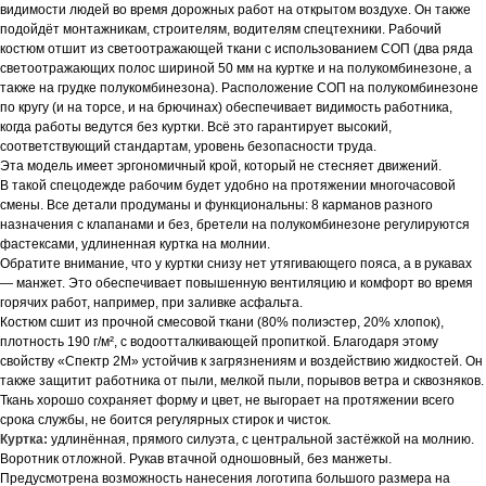
видимости людей во время дорожных работ на открытом воздухе. Он также
подойдёт монтажникам, строителям, водителям спецтехники. Рабочий
костюм отшит из светоотражающей ткани с использованием СОП (два ряда
светоотражающих полос шириной 50 мм на куртке и на полукомбинезоне, а
также на грудке полукомбинезона). Расположение СОП на полукомбинезоне
по кругу (и на торсе, и на брючинах) обеспечивает видимость работника,
когда работы ведутся без куртки. Всё это гарантирует высокий,
соответствующий стандартам, уровень безопасности труда.
Эта модель имеет эргономичный крой, который не стесняет движений.
В такой спецодежде рабочим будет удобно на протяжении многочасовой
смены. Все детали продуманы и функциональны: 8 карманов разного
назначения с клапанами и без, бретели на полукомбинезоне регулируются
фастексами, удлиненная куртка на молнии.
Обратите внимание, что у куртки снизу нет утягивающего пояса, а в рукавах
— манжет. Это обеспечивает повышенную вентиляцию и комфорт во время
горячих работ, например, при заливке асфальта.
Костюм сшит из прочной смесовой ткани (80% полиэстер, 20% хлопок),
плотность 190 г/м², с водоотталкивающей пропиткой. Благодаря этому
свойству «Спектр 2М» устойчив к загрязнениям и воздействию жидкостей. Он
также защитит работника от пыли, мелкой пыли, порывов ветра и сквозняков.
Ткань хорошо сохраняет форму и цвет, не выгорает на протяжении всего
срока службы, не боится регулярных стирок и чисток.
Куртка:
удлинённая, прямого силуэта, с центральной застёжкой на молнию.
Воротник отложной. Рукав втачной одношовный, без манжеты.
Предусмотрена возможность нанесения логотипа большого размера на