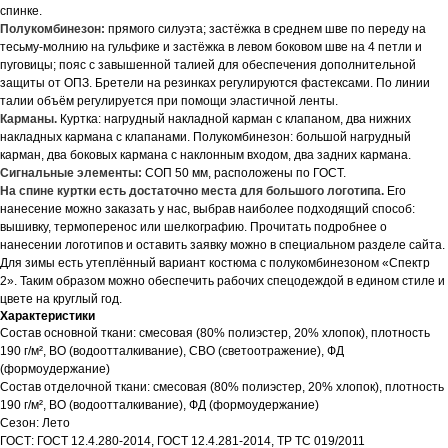
спинке.
Полукомбинезон:
прямого силуэта; застёжка в среднем шве по переду на
тесьму-молнию на гульфике и застёжка в левом боковом шве на 4 петли и
пуговицы; пояс с завышенной талией для обеспечения дополнительной
защиты от ОПЗ. Бретели на резинках регулируются фастексами. По линии
талии объём регулируется при помощи эластичной ленты.
Карманы.
Куртка: нагрудный накладной карман с клапаном, два нижних
накладных кармана с клапанами. Полукомбинезон: большой нагрудный
карман, два боковых кармана с наклонным входом, два задних кармана.
Сигнальные элементы:
СОП 50 мм, расположены по ГОСТ.
На спине куртки есть достаточно места для большого логотипа.
Его
нанесение можно заказать у нас, выбрав наиболее подходящий способ:
вышивку, термоперенос или шелкографию. Прочитать подробнее о
нанесении логотипов и оставить заявку можно в специальном разделе сайта.
Для зимы есть утеплённый вариант костюма с полукомбинезоном «Спектр
2». Таким образом можно обеспечить рабочих спецодеждой в едином стиле и
цвете на круглый год.
Характеристики
Состав основной ткани: смесовая (80% полиэстер, 20% хлопок), плотность
190 г/м², ВО (водоотталкивание), СВО (светоотражение), ФД
(формоудержание)
Состав отделочной ткани: смесовая (80% полиэстер, 20% хлопок), плотность
190 г/м², ВО (водоотталкивание), ФД (формоудержание)
Сезон: Лето
ГОСТ: ГОСТ 12.4.280-2014, ГОСТ 12.4.281-2014, ТР ТС 019/2011