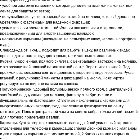
благодаря следующим элементам:
• удобной застежке на молнию, которая дополнена планкой на контактной
ленте для защиты от ветра;
• полукомбинезону с центральной застежкой на молнию, который дополнен
бретелями с фастексами для надежной фиксации;
• усилительным элементам — объёмным наколенникам с карманами,
предназначенными для амортизационных накладок;
• нескольким карманам (накладные, на рельефных швах, карманы-портфели
и др.).
Спецодежда от ПРАБО подходит для работы в цеху, на различных видах
производства, как в государственных, так и частных компаниях.
Куртка:
укороченная, прямого силуэта, с центральной застёжкой на молнию,
с ветрозащитной планкой на контактной ленте. Воротник отложной. Под
проймой расположены вентиляционные отверстия в виде люверсов. Рукав
втачной, с регулировкой манжеты и фиксацией на кнопку. Пояс куртки
регулируется по ширине патами на кнопках.
Полукомбинезон:
удобный полукомбинезон прямого кроя, с центральной
застёжкой на двухзамковую молнию, фиксируется бретелями и
функциональными фастексами. Отлетные наколенники с карманами для
амортизационных накладок, вход наколенника фиксируется на ленту
контактную. Пояс в центральной части на спинке собран эластичной тесьмой
для плотного прилегания к талии.
Карманы.
Куртка: верхние накладные: слева двойной усиленный карман с
отделением для телефона и карандаша; справа двойной карман с клапаном
и два открытых кармана для мелких деталей; 2 боковых нижних кармана.