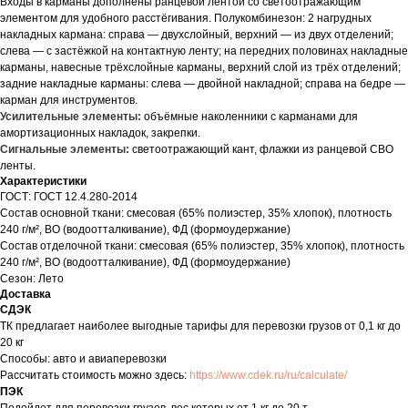
Входы в карманы дополнены ранцевой лентой со светоотражающим
элементом для удобного расстёгивания. Полукомбинезон: 2 нагрудных
накладных кармана: справа — двухслойный, верхний — из двух отделений;
слева — с застёжкой на контактную ленту; на передних половинах накладные
карманы, навесные трёхслойные карманы, верхний слой из трёх отделений;
задние накладные карманы: слева — двойной накладной; справа на бедре —
карман для инструментов.
Усилительные элементы:
объёмные наколенники с карманами для
амортизационных накладок, закрепки.
Сигнальные элементы:
светоотражающий кант, флажки из ранцевой СВО
ленты.
Характеристики
ГОСТ: ГОСТ 12.4.280-2014
Состав основной ткани: смесовая (65% полиэстер, 35% хлопок), плотность
240 г/м², ВО (водоотталкивание), ФД (формоудержание)
Состав отделочной ткани: смесовая (65% полиэстер, 35% хлопок), плотность
240 г/м², ВО (водоотталкивание), ФД (формоудержание)
Сезон: Лето
Доставка
СДЭК
ТК предлагает наиболее выгодные тарифы для перевозки грузов от 0,1 кг до
20 кг
Способы: авто и авиаперевозки
Рассчитать стоимость можно здесь:
https://www.cdek.ru/ru/calculate/
ПЭК