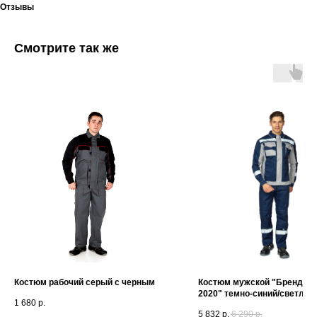
Отзывы
Смотрите так же
Костюм рабочий серый с черным
Костюм мужской "Бренд Ко
2020" темно-синий/светло-
1 680
р.
(куртка и полукомбинезон)
5 832
р.
6 290
р.