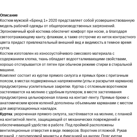
Описание
Костюм мужской «Бренд 1» 2020 представляет собой усовершенствованную
модель рабочей одежды от общепроизводственных загрязнений.
Эргономичный крой костюма обеспечит комфорт при носке, а благодаря
светоотражающему канту, флажкам, а также отстрочке из ниток контрастного
цвета придаст привлекательный внешний вид и видимость в темное время
суток.
Костюм изготовлен из износоустойчивого смесового материала с
содержанием хлопка, ткань обладает водоотталкивающими свойствами,
хорошо отстирывается от пятен при обычном режиме стирки в стиральной
машине.
Комплект состоит из куртки прямого силуэта и прямых брюк с притачным
поясом, в местах подверженных напряжениям (углы и раскрытия карманов)
предусмотрены усилительные закрепки. Куртка с отложным воротником
застегивается на молнию с удобным пуллером, в месте застегивания
предусмотрена цельнокроеная планка на контакт-ленту. Прямые брюки с
анатомическим кроем коленей дополнены объемными карманами с местом
для амортизационных накладок.
Куртка
: укороченная прямого силуэта, застёгивается на молнию, с планкой
на контактной ленте, защищающей от механических повреждений и
обеспечивающей удобство в работе. Под проймой расположены
вентиляционные отверстия в виде люверсов. Воротник отложной. Рукав
втачной, с регулировкой манжеты и фиксацией на кнопку. Пояс куртки