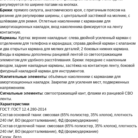
регулируется по ширине патами на кнопках.
Брюки
: прямого силуэта, анатомического кроя, с притачным поясом на
резинке для регулировки ширины, с центральной застёжкой на молнию, с
шлёвками для ремня. Отлетные наколенники с карманами для
амортизационных накладок, вход наколенника фиксируется на ленту
контактную.
Карманы
. Куртка: верхние накладные: слева двойной усиленный карман с
отделением для телефона и карандаша; справа двойной карман с клапаном
и два открытых кармана для мелких деталей; 2 боковых нижних кармана.
Входы в карманы дополнены ранцевой лентой со светоотражающим
элементом для удобного расстёгивания. Брюки: передние с наклонным
входом, задние накладные карманы, застёжка на контактную ленту, боковой
фигурный накладной карман для инструментов.
Усилительные элементы
: объёмные наколенники с карманами для
амортизационных накладок. Закрепки для усиления мест, подверженных
напряжениям.
Сигнальные элементы
: светоотражающий кант, флажки из ранцевой СВО
ленты.
Характеристики
ГОСТ: ГОСТ 12.4.280-2014
Состав основной ткани: смесовая (65% полиэстер, 35% хлопок), плотность
240 г/м², ВО (водоотталкивание), ФД (формоудержание)
Состав отделочной ткани: смесовая (65% полиэстер, 35% хлопок), плотность
240 г/м², ВО (водоотталкивание), ФД (формоудержание)
Сезон: Лето