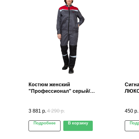
Костюм женский
Сигна
"Профессионал" серый/
ЛЮКС 
красный/чёрный (куртка и
брюки)
3 881
р.
4 290
р.
450
р.
Подробнее
В корзину
Под