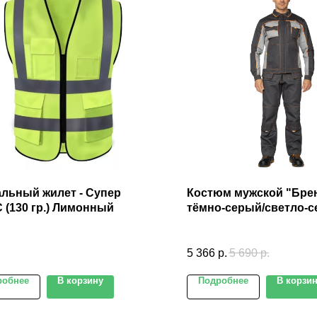
льный жилет - Супер
Костюм мужской "Брен
(130 гр.) Лимонный
тёмно-серый/светло-
(куртка и полукомбине
5 366
р.
5 690
р.
робнее
В корзину
Подробнее
В корзи