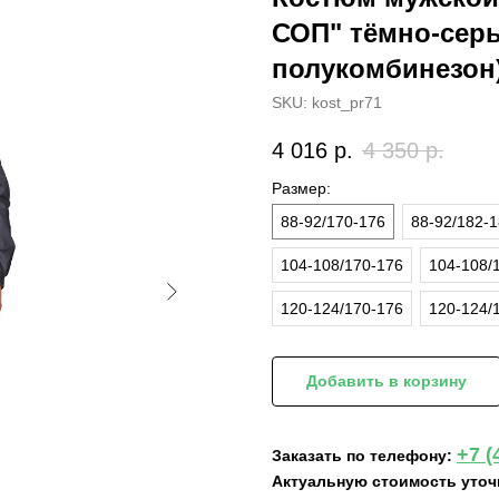
СОП" тёмно-серы
полукомбинезон
SKU:
kost_pr71
4 016
р.
4 350
р.
Размер:
88-92/170-176
88-92/182-
104-108/170-176
104-108/
120-124/170-176
120-124/
Добавить в корзину
+7 (
Заказать по телефону:
Актуальную стоимость уточ