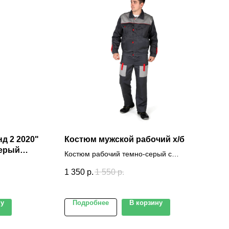
д 2 2020"
Костюм мужской рабочий х/б
серый
Костюм рабочий темно-серый с
зон)
вставками из светло-серого и красного
1 350
р.
1 550
р.
цвета. Куртка и полукомбинезон
ну
Подробнее
В корзину